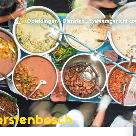
Opleidingen
Diensten
Systeemgericht c
orstenbosch