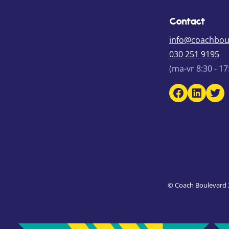
Contact
info@coachboul
030 251 9195
(ma-vr 8:30 - 17
Facebook Coach Boulevar
LinkedIn Coach B
Twi
© Coach Boulevard 