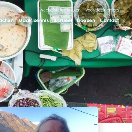
Veelgestelde vragen
Voor deelnemers
oachen
Maak kennis
Actueel
Boeken
Contact