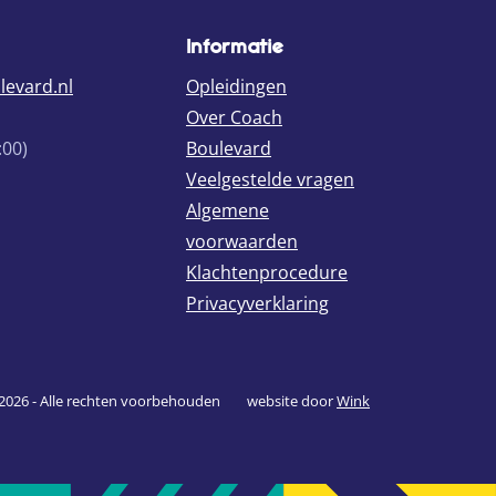
Informatie
evard.nl
Opleidingen
Over Coach
:00)
Boulevard
Veelgestelde vragen
d
oulevard
tter
Algemene
voorwaarden
Klachtenprocedure
Privacyverklaring
2026 - Alle rechten voorbehouden
website door
Wink