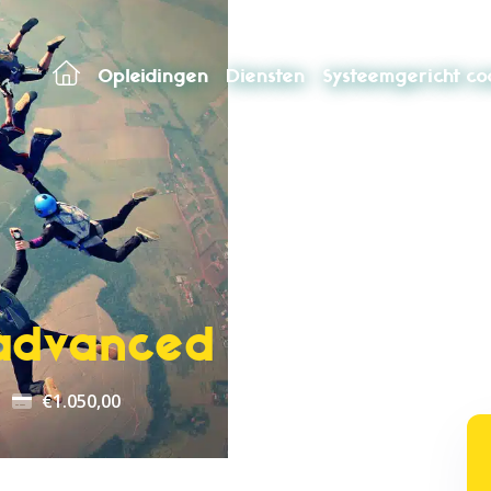
Opleidingen
Diensten
Systeemgericht c
advanced
€
1.050,00