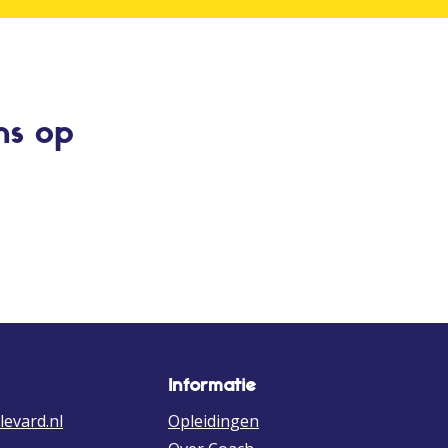
ns op
Informatie
evard.nl
Opleidingen