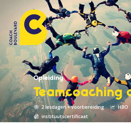
Opleiding
Teamcoaching 
2 lesdagen + voorbereiding
HBO
instituutscertificaat