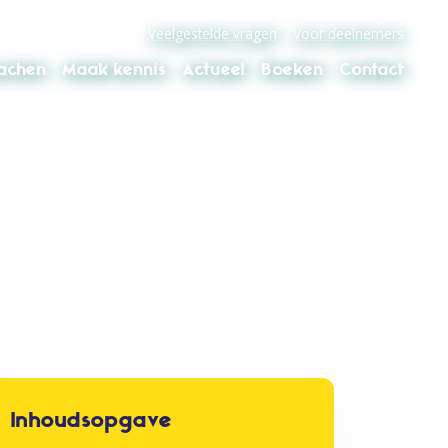
Veelgestelde vragen
Voor deelnemers
oachen
Maak kennis
Actueel
Boeken
Contact
Inhoudsopgave