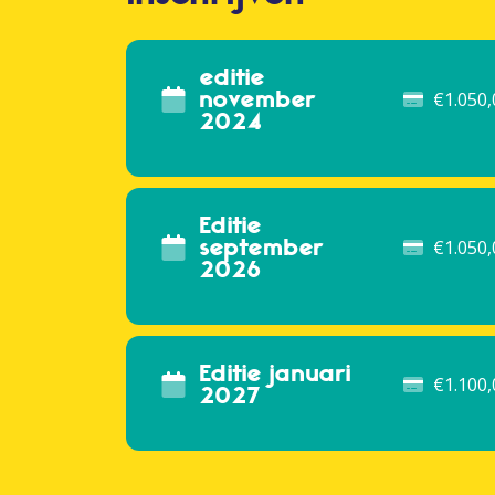
editie
november
€
1.050,
2024
Editie
september
€
1.050,
2026
Editie januari
€
1.100,
2027