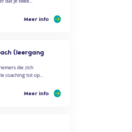
er dat je twee…
Meer info
oach (leergang
nemers die zich
ele coaching tot op…
Meer info