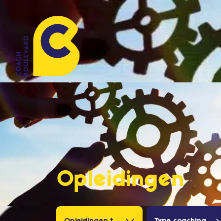
Opleidingen
Opleidingen tot geaccrediteerd coach
Type coaching