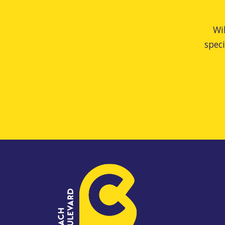
Wi
spec