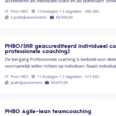
accrediteren als individueel coach én als teamcoach zond
Post-HBO
15 lesdagen + 3 dagdelen - 456 SBU
2 praktijkassesments
€
8.950,00
PHBO/StiR geaccrediteerd individueel c
professionele coaching)
De leergang Professionele coaching is bedoeld voor deel
voornamelijk willen richten op individuen. Naast individu
Post-HBO
11 lesdagen + 2 dagdelen - 313 SBU
praktijkassesment
€
6.675,00
PHBO Agile-lean teamcoaching