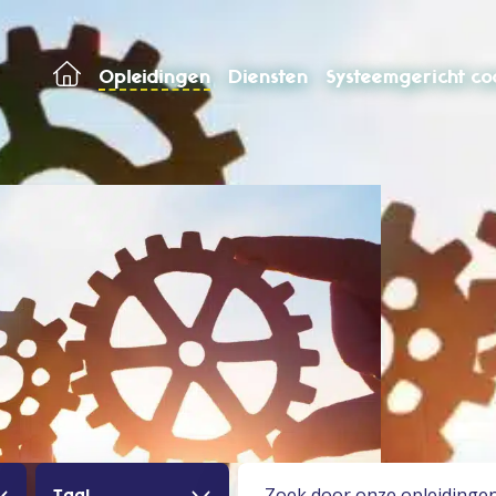
Opleidingen
Diensten
Systeemgericht c
Zoek door onze opleidingen
Taal