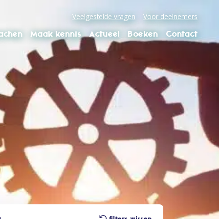
Veelgestelde vragen
Voor deelnemers
oachen
Maak kennis
Actueel
Boeken
Contact
filters wissen