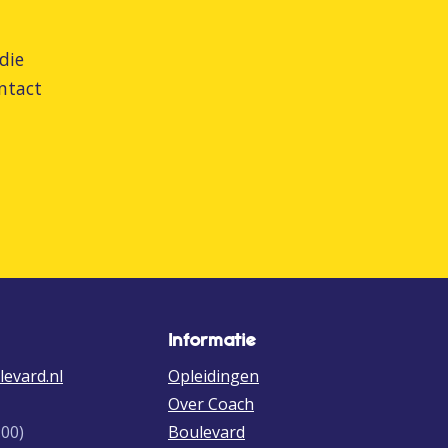
die
ntact
Informatie
evard.nl
Opleidingen
Over Coach
:00)
Boulevard