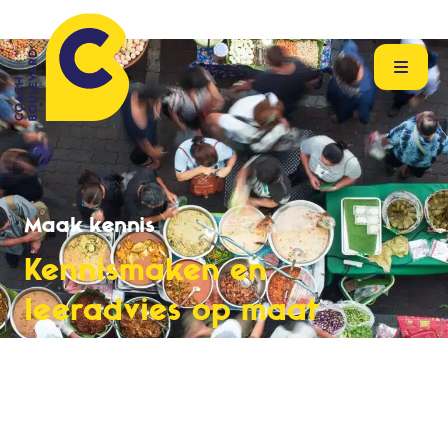
Maak kennis
Kennismaken en
leeradvies op maat