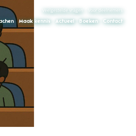
Veelgestelde vragen
Voor deelnemers
oachen
Maak kennis
Actueel
Boeken
Contact