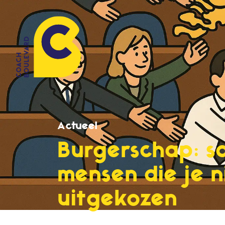
Actueel
Burgerschap: s
mensen die je n
uitgekozen