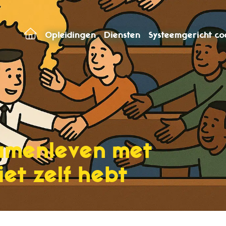
Opleidingen
Diensten
Systeemgericht c
amenleven met
iet zelf hebt